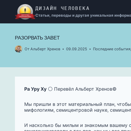
Перейти
ДИЗАЙН ЧЕЛОВЕКА
к
содержимому
Статьи, переводы и другая уникальная информ
РАЗОРВАТЬ ЗАВЕТ
От
Альберт Хренов
09.09.2025
Последние события
Ра Уру Ху
⚪️ Перевёл Альберт Хренов©️
Мы пришли в этот материальный план, чтобы
мифологиям, семицентровой науке, семицент
И насколько бы милым и знакомым вашему се