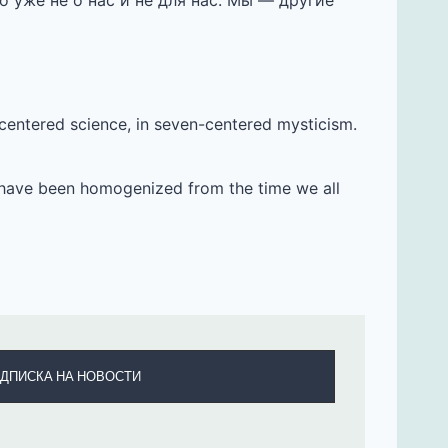
о уже не о нас и не для нас. Мы — другие
-centered science, in seven-centered mysticism.
we have been homogenized from the time we all