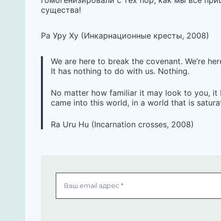
гомогенизировали с тех пор, как мы все при
существа!
Ра Уру Ху (Инкарнационные кресты, 2008)
We are here to break the covenant. We’re her
It has nothing to do with us. Nothing.
No matter how familiar it may look to you, it
came into this world, in a world that is saturat
Ra Uru Hu (Incarnation crosses, 2008)