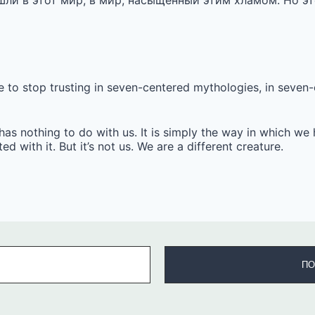
шли в этот мир, в мир, насыщенный этим хламом. Но эт
e to stop trusting in seven-centered mythologies, in seven
 has nothing to do with us. It is simply the way in which 
ed with it. But it’s not us. We are a different creature.