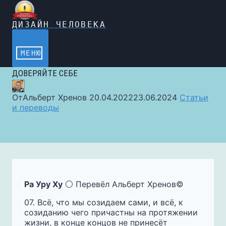
Перейти
к
содержимому
ДИЗАЙН ЧЕЛОВЕКА
МЕНЮ
ДОВЕРЯЙТЕ СЕБЕ
От
Альберт Хренов
20.04.2022
23.06.2024
Статьи
и переводы
Ра Уру Ху
⚪️ Перевёл Альберт Хренов©️
07. Всё, что мы созидаем сами, и всё, к
созиданию чего причастны на протяжении
жизни, в конце концов не принесёт