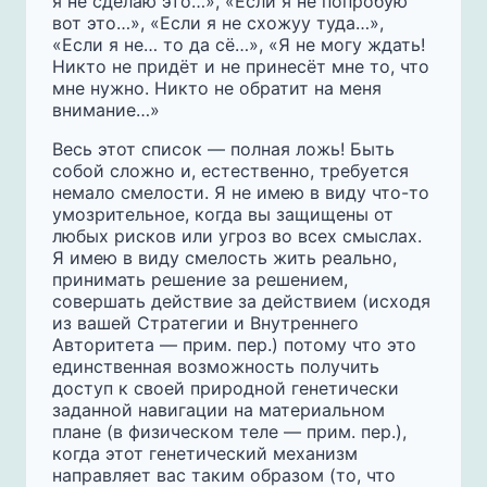
я не сделаю это…», «Если я не попробую
вот это…», «Если я не схожуу туда…»,
«Если я не… то да сё…», «Я не могу ждать!
Никто не придёт и не принесёт мне то, что
мне нужно. Никто не обратит на меня
внимание…»
Весь этот список — полная ложь! Быть
собой сложно и, естественно, требуется
немало смелости. Я не имею в виду что-то
умозрительное, когда вы защищены от
любых рисков или угроз во всех смыслах.
Я имею в виду смелость жить реально,
принимать решение за решением,
совершать действие за действием (исходя
из вашей Стратегии и Внутреннего
Авторитета — прим. пер.) потому что это
единственная возможность получить
доступ к своей природной генетически
заданной навигации на материальном
плане (в физическом теле — прим. пер.),
когда этот генетический механизм
направляет вас таким образом (то, что