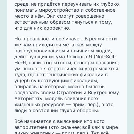
среде, не придётся переучивать их глубоко
понимать мироустройство и собственное
место в нём. Они смогут совершенно
естественным образом тянуться к тому,
что для них корректно.
Но в реальности всё иначе… В реальности
же нам приходится метаться между
разобусловливанием и влиянием людей,
действующих из ума Ложного Я (Not-Self:
Не-Я, наши открытости, сенсоры познания;
ум ложного я стратегически устремляется
туда, где нет генетических фиксаций в
ущерб существующим фиксациям,
опираясь на которые, можно было бы
следовать своим Стратегии и Внутреннему
Авторитету; модель сливания всех
жизненных ресурсов — прим. пер.), а это
люди в состоянии глухой обороны.
Всё начинается с выяснения кто кого
авторитетнее (кто сильнее; всё как в мире
диких животных — прим. пер.). Тут всё