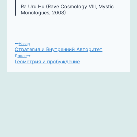
Ra Uru Hu (Rave Cosmology VIII, Mystic
Monologues, 2008)
НАВИГАЦИЯ
Назад
Стратегия и Внутренний Авторитет
ПО
Далее
ЗАПИСЯМ
Геометрия и пробуждение