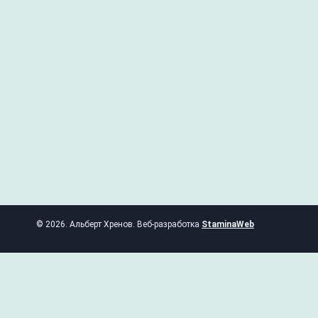
© 2026. Альберт Хренов. Веб-разработка
StaminaWeb
ГЛАВНАЯ
СТАТЬИ
КОНСУЛЬТАЦИИ