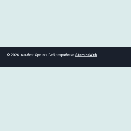
© 2026. Альберт Хренов. Веб-разработка
StaminaWeb
ГЛАВНАЯ
СТАТЬИ
КОНСУЛЬТАЦИИ
Найти: