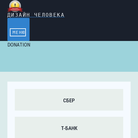
Перейти
к
содержимому
ДИЗАЙН ЧЕЛОВЕКА
МЕНЮ
DONATION
СБЕР
Т-БАНК