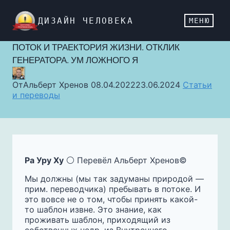
Перейти
к
ДИЗАЙН ЧЕЛОВЕКА
МЕНЮ
содержимому
ПОТОК И ТРАЕКТОРИЯ ЖИЗНИ. ОТКЛИК
ГЕНЕРАТОРА. УМ ЛОЖНОГО Я
От
Альберт Хренов
08.04.2022
23.06.2024
Статьи
и переводы
Ра Уру Ху
⚪️ Перевёл Альберт Хренов©️
Мы должны (мы так задуманы природой —
прим. переводчика) пребывать в потоке. И
это вовсе не о том, чтобы принять какой-
то шаблон извне. Это знание, как
проживать шаблон, приходящий из