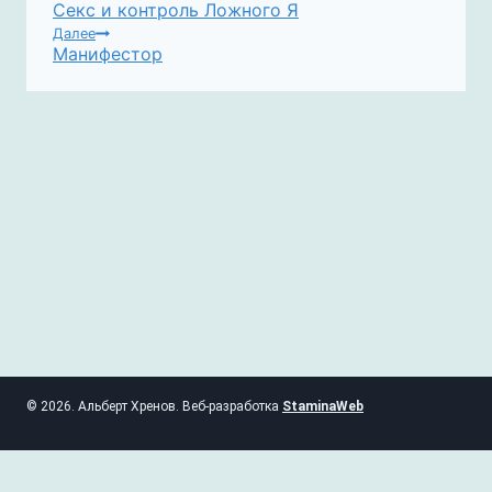
Секс и контроль Ложного Я
ПО
Далее
ЗАПИСЯМ
Манифестор
© 2026. Альберт Хренов. Веб-разработка
StaminaWeb